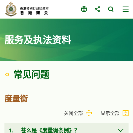
跳
至
主
要
内
服务及执法资料
容
常见问题
度量衡
关闭全部
显示全部
1.
甚么是《度量衡条例》？