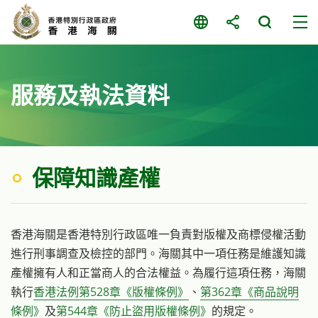
跳
至
主
要
内
服務及執法資料
容
保障知識產權
香港海關是香港特別行政區唯一負責對版權及商標侵權活動
進行刑事調查及檢控的部門。海關其中一項任務是維護知識
產權擁有人和正當商人的合法權益。為履行這項任務，海關
執行
香港法例第528章《版權條例》
、
第362章《商品說明
條例》
及
第544章《防止盜用版權條例》
的規定。