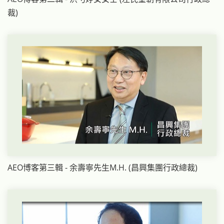
裁)
AEO博客第三輯 - 余壽寧先生M.H. (昌興集團行政總裁)