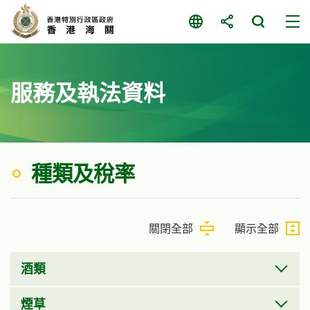
跳
至
主
要
内
服務及執法資料
容
種類及稅率
關閉全部
顯示全部
酒類
煙草