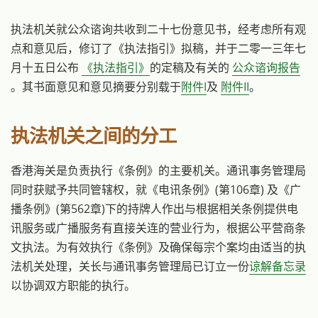
执法机关就公众谘询共收到二十七份意见书，经考虑所有观
点和意见后，修订了《执法指引》拟稿，并于二零一三年七
月十五日公布
《执法指引》
的定稿及有关的
公众谘询报告
。其书面意见和意见摘要分别载于
附件I
及
附件II
。
执法机关之间的分工
香港海关是负责执行《条例》的主要机关。通讯事务管理局
同时获赋予共同管辖权，就《电讯条例》(第106章) 及《广
播条例》(第562章)下的持牌人作出与根据相关条例提供电
讯服务或广播服务有直接关连的营业行为，根据公平营商条
文执法。为有效执行《条例》及确保每宗个案均由适当的执
法机关处理，关长与通讯事务管理局已订立一份
谅解备忘录
以协调双方职能的执行。